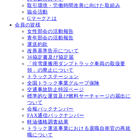
取引環境・労働時間改善に向けた取組み
協会活動
Gマークとは
会員の皆様
女性部会の活動報告
青年部会の活動報告
運送約款
改善基準告⽰について
36協定書及び協定届
「排雪運搬用ダンプトラック車両の取扱要
領」の廃止について
トラックステーション
全国トラック事業グループ保険
交通事故防⽌特設ページ
標準的な運賃及び燃料サーチャージの届出に
ついて
会報バックナンバー
FAX通信バックナンバー
軽油価格調査結果
トラック運送事業における退職⾃衛官の再就
職について