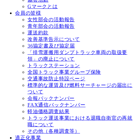
Gマークとは
会員の皆様
女性部会の活動報告
青年部会の活動報告
運送約款
改善基準告⽰について
36協定書及び協定届
「排雪運搬用ダンプトラック車両の取扱要
領」の廃止について
トラックステーション
全国トラック事業グループ保険
交通事故防⽌特設ページ
標準的な運賃及び燃料サーチャージの届出に
ついて
会報バックナンバー
FAX通信バックナンバー
軽油価格調査結果
トラック運送事業における退職⾃衛官の再就
職について
その他（各種調査等）
適正化事業