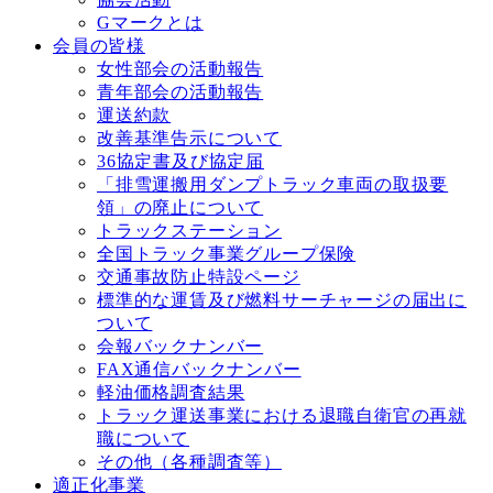
Gマークとは
会員の皆様
女性部会の活動報告
青年部会の活動報告
運送約款
改善基準告⽰について
36協定書及び協定届
「排雪運搬用ダンプトラック車両の取扱要
領」の廃止について
トラックステーション
全国トラック事業グループ保険
交通事故防⽌特設ページ
標準的な運賃及び燃料サーチャージの届出に
ついて
会報バックナンバー
FAX通信バックナンバー
軽油価格調査結果
トラック運送事業における退職⾃衛官の再就
職について
その他（各種調査等）
適正化事業