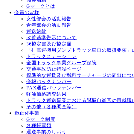
Gマークとは
会員の皆様
女性部会の活動報告
青年部会の活動報告
運送約款
改善基準告⽰について
36協定書及び協定届
「排雪運搬用ダンプトラック車両の取扱要領」
トラックステーション
全国トラック事業グループ保険
交通事故防⽌特設ページ
標準的な運賃及び燃料サーチャージの届出につ
会報バックナンバー
FAX通信バックナンバー
軽油価格調査結果
トラック運送事業における退職⾃衛官の再就職
その他（各種調査等）
適正化事業
Gマーク制度
各種帳票類
運送事業のしおり