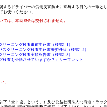
属するドライバーの労働災害防止に寄与する目的の一環とし
てお使いください。
いては、本助成金は交付されません。
Sスクリーニング検査事前申込書（様式1-1）
SASスクリーニング検査申込書兼委任状（様式1-2）
Sスクリーニング検査実績報告書（様式1-3）
ング検査を受診させていますか？」リーフレット
さい。
以下「全ト協」という。）及び公益社団法人北海道トラッ
転者で睡眠時無呼吸症候群（以下「SAS」という。）患