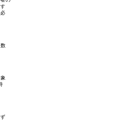
与す
、必
人数
対象
時
準ず