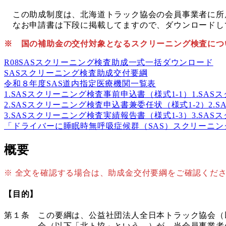
この助成制度は、北海道トラック協会の会員事業者に所
なお申請書は下段に掲載してますので、ダウンロードし
※ 国の補助金の交付対象となるスクリーニング検査につ
R08SASスクリーニング検査助成一式
一括ダウンロード
SASスクリーニング検査助成交付要綱
令和８年度SAS道内指定医療機関一覧表
1.SASスクリーニング検査事前申込書（様式1-1）
1.SA
2.SASスクリーニング検査申込書兼委任状（様式1-2）
2.
3.SASスクリーニング検査実績報告書（様式1-3）
3.SA
「ドライバーに睡眠時無呼吸症候群（SAS）スクリーニ
概要
※ 全文を確認する場合は、助成金交付要綱をご確認くだ
【目的】
第１条 この要綱は、公益社団法人全日本トラック協会（
会（以下「北ト協」という。）が、当会員事業者の運