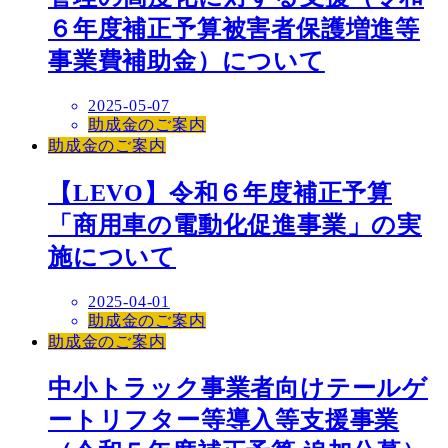
６年度補正予算被害者保護増進等
事業費補助金）について
2025-05-07
助成金のご案内
助成金のご案内
【LEVO】令和６年度補正予算
「商用車の電動化促進事業」の実
施について
2025-04-01
助成金のご案内
助成金のご案内
中小トラック事業者向けテールゲ
ートリフター等導入等支援事業