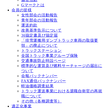
Gマークとは
会員の皆様
女性部会の活動報告
青年部会の活動報告
運送約款
改善基準告⽰について
36協定書及び協定届
「排雪運搬用ダンプトラック車両の取扱要
領」の廃止について
トラックステーション
全国トラック事業グループ保険
交通事故防⽌特設ページ
標準的な運賃及び燃料サーチャージの届出に
ついて
会報バックナンバー
FAX通信バックナンバー
軽油価格調査結果
トラック運送事業における退職⾃衛官の再就
職について
その他（各種調査等）
適正化事業