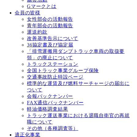
Gマークとは
会員の皆様
女性部会の活動報告
青年部会の活動報告
運送約款
改善基準告⽰について
36協定書及び協定届
「排雪運搬用ダンプトラック車両の取扱要
領」の廃止について
トラックステーション
全国トラック事業グループ保険
交通事故防⽌特設ページ
標準的な運賃及び燃料サーチャージの届出に
ついて
会報バックナンバー
FAX通信バックナンバー
軽油価格調査結果
トラック運送事業における退職⾃衛官の再就
職について
その他（各種調査等）
適正化事業