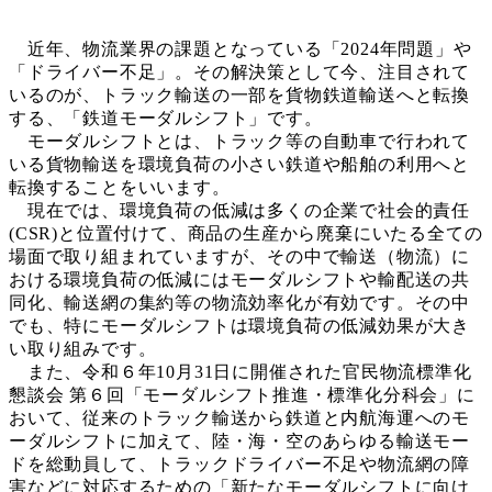
近年、物流業界の課題となっている「2024年問題」や
「ドライバー不足」。その解決策として今、注目されて
いるのが、トラック輸送の一部を貨物鉄道輸送へと転換
する、「鉄道モーダルシフト」です。
モーダルシフトとは、トラック等の自動車で行われて
いる貨物輸送を環境負荷の小さい鉄道や船舶の利用へと
転換することをいいます。
現在では、環境負荷の低減は多くの企業で社会的責任
(CSR)と位置付けて、商品の生産から廃棄にいたる全ての
場面で取り組まれていますが、その中で輸送（物流）に
おける環境負荷の低減にはモーダルシフトや輸配送の共
同化、輸送網の集約等の物流効率化が有効です。その中
でも、特にモーダルシフトは環境負荷の低減効果が大き
い取り組みです。
また、令和６年10月31日に開催された官民物流標準化
懇談会 第６回「モーダルシフト推進・標準化分科会」に
おいて、従来のトラック輸送から鉄道と内航海運へのモ
ーダルシフトに加えて、陸・海・空のあらゆる輸送モー
ドを総動員して、トラックドライバー不足や物流網の障
害などに対応するための「新たなモーダルシフトに向け