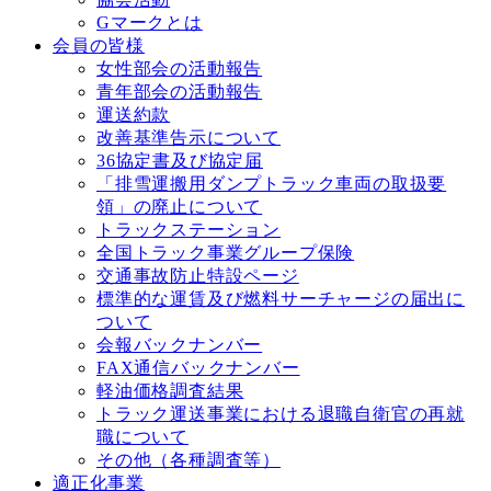
Gマークとは
会員の皆様
女性部会の活動報告
青年部会の活動報告
運送約款
改善基準告⽰について
36協定書及び協定届
「排雪運搬用ダンプトラック車両の取扱要
領」の廃止について
トラックステーション
全国トラック事業グループ保険
交通事故防⽌特設ページ
標準的な運賃及び燃料サーチャージの届出に
ついて
会報バックナンバー
FAX通信バックナンバー
軽油価格調査結果
トラック運送事業における退職⾃衛官の再就
職について
その他（各種調査等）
適正化事業